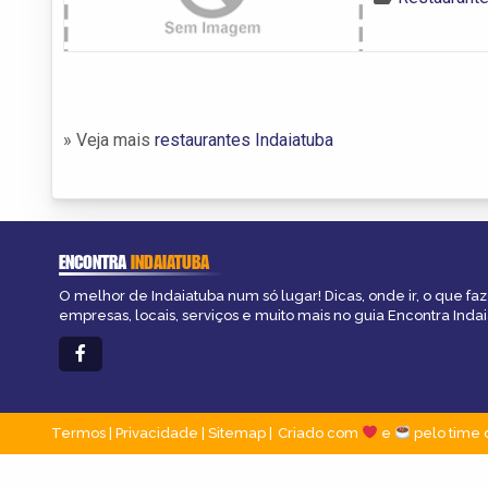
» Veja mais
restaurantes Indaiatuba
ENCONTRA
INDAIATUBA
O melhor de Indaiatuba num só lugar! Dicas, onde ir, o que fa
empresas, locais, serviços e muito mais no guia Encontra Indai
Termos
|
Privacidade
|
Sitemap
Criado com
e
pelo time 