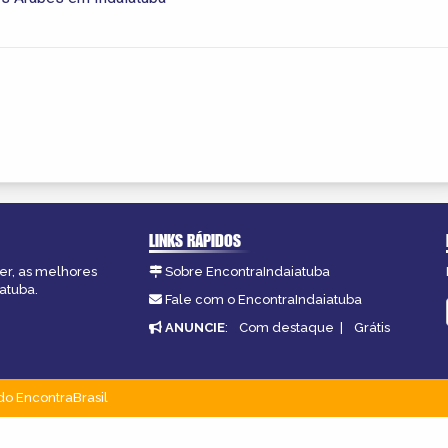
LINKS RÁPIDOS
zer, as melhores
Sobre EncontraIndaiatuba
atuba.
Fale com o EncontraIndaiatuba
ANUNCIE
:
Com destaque
|
Grátis
do EncontraBrasil