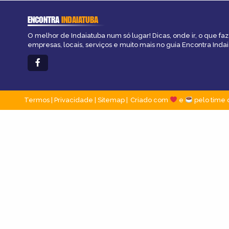
ENCONTRA
INDAIATUBA
O melhor de Indaiatuba num só lugar! Dicas, onde ir, o que fa
empresas, locais, serviços e muito mais no guia Encontra Indai
Termos
|
Privacidade
|
Sitemap
Criado com
e
pelo time 