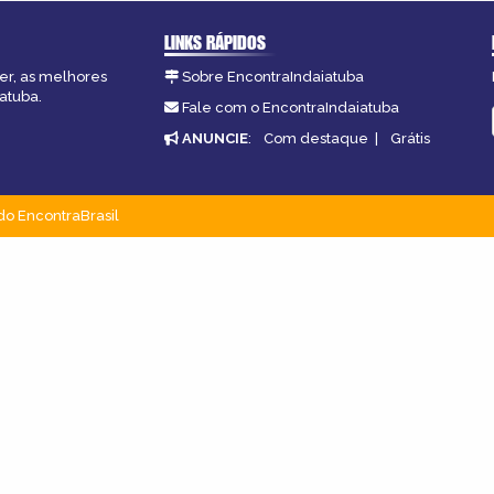
LINKS RÁPIDOS
zer, as melhores
Sobre EncontraIndaiatuba
atuba.
Fale com o EncontraIndaiatuba
ANUNCIE
:
Com destaque
|
Grátis
do EncontraBrasil