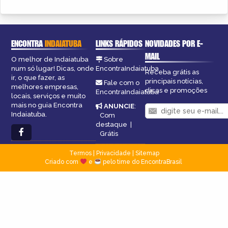
ENCONTRA
INDAIATUBA
LINKS RÁPIDOS
NOVIDADES POR E-
MAIL
O melhor de Indaiatuba
Sobre
num só lugar! Dicas, onde
EncontraIndaiatuba
Receba grátis as
ir, o que fazer, as
principais notícias,
Fale com o
melhores empresas,
dicas e promoções
EncontraIndaiatuba
locais, serviços e muito
mais no guia Encontra
ANUNCIE
:
Indaiatuba.
Com
destaque
|
Grátis
Termos
|
Privacidade
|
Sitemap
Criado com
e
pelo time do EncontraBrasil