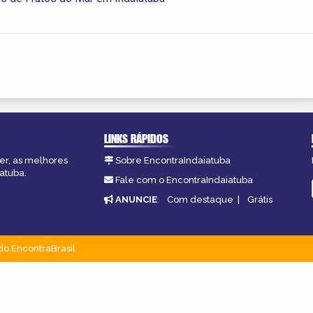
LINKS RÁPIDOS
zer, as melhores
Sobre EncontraIndaiatuba
atuba.
Fale com o EncontraIndaiatuba
ANUNCIE
:
Com destaque
|
Grátis
do EncontraBrasil