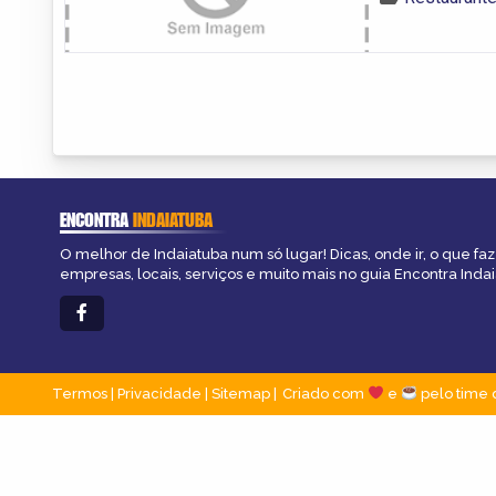
ENCONTRA
INDAIATUBA
O melhor de Indaiatuba num só lugar! Dicas, onde ir, o que fa
empresas, locais, serviços e muito mais no guia Encontra Indai
Termos
|
Privacidade
|
Sitemap
Criado com
e
pelo time 