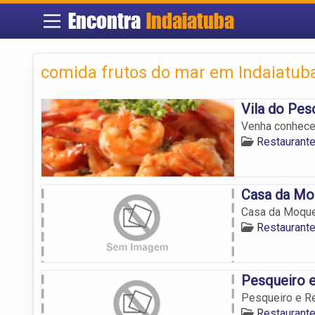
Encontra
Indaiatuba
comida frutos do mar em Indaiatub
Vila do Pes
Venha conhecer
Restaurante
Casa da M
Casa da Moqu
Restaurante
Pesqueiro e
Pesqueiro e R
Restaurante