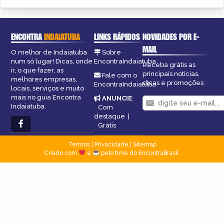
ENCONTRA
INDAIATUBA
LINKS RÁPIDOS
NOVIDADES POR E-
MAIL
O melhor de Indaiatuba
Sobre
num só lugar! Dicas, onde
EncontraIndaiatuba
Receba grátis as
ir, o que fazer, as
principais notícias,
Fale com o
melhores empresas,
dicas e promoções
EncontraIndaiatuba
locais, serviços e muito
mais no guia Encontra
ANUNCIE
:
Indaiatuba.
Com
destaque
|
Grátis
Termos
|
Privacidade
|
Sitemap
Criado com
e
pelo time do EncontraBrasil