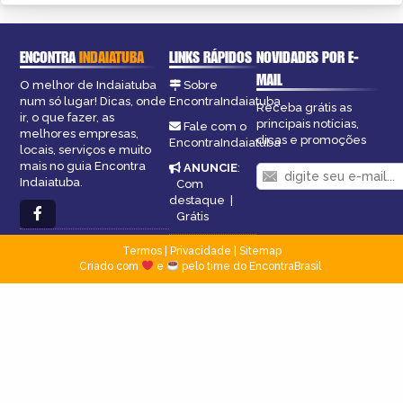
ENCONTRA
INDAIATUBA
LINKS RÁPIDOS
NOVIDADES POR E-
MAIL
O melhor de Indaiatuba
Sobre
num só lugar! Dicas, onde
EncontraIndaiatuba
Receba grátis as
ir, o que fazer, as
principais notícias,
Fale com o
melhores empresas,
dicas e promoções
EncontraIndaiatuba
locais, serviços e muito
mais no guia Encontra
ANUNCIE
:
Indaiatuba.
Com
destaque
|
Grátis
Termos
|
Privacidade
|
Sitemap
Criado com
e
pelo time do EncontraBrasil