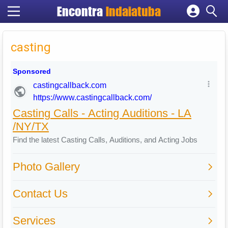
Encontra
Indaiatuba
Cadastrar empresa
Fazer login
casting
Criar conta