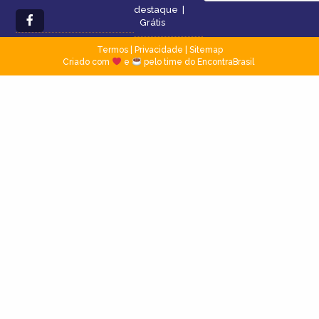
destaque
|
Grátis
Termos
|
Privacidade
|
Sitemap
Criado com
e
pelo time do EncontraBrasil