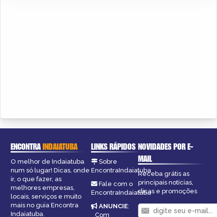
ENCONTRA
INDAIATUBA
LINKS RÁPIDOS
NOVIDADES POR E-
MAIL
O melhor de Indaiatuba
Sobre
num só lugar! Dicas, onde
EncontraIndaiatuba
Receba grátis as
ir, o que fazer, as
principais notícias,
Fale com o
melhores empresas,
dicas e promoções
EncontraIndaiatuba
locais, serviços e muito
mais no guia Encontra
ANUNCIE
:
Indaiatuba.
Com