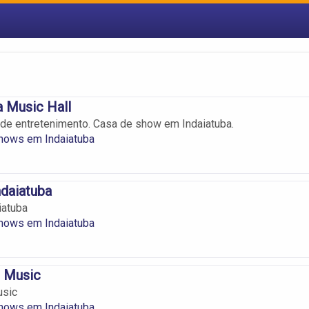
a Music Hall
de entretenimento. Casa de show em Indaiatuba.
hows em Indaiatuba
ndaiatuba
iatuba
hows em Indaiatuba
 Music
usic
hows em Indaiatuba