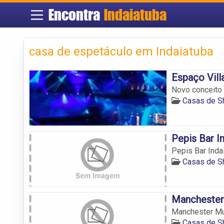
Encontra
Indaiatuba
casa de espetáculo em Indaiatuba
Espaço Vill
Novo conceito 
Casas de S
Pepis Bar I
Pepis Bar Inda
Casas de S
Manchester
Manchester M
Casas de S