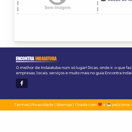
ENCONTRA
INDAIATUBA
O melhor de Indaiatuba num só lugar! Dicas, onde ir, o que fa
empresas, locais, serviços e muito mais no guia Encontra Indai
Termos
|
Privacidade
|
Sitemap
Criado com
e
pelo time 