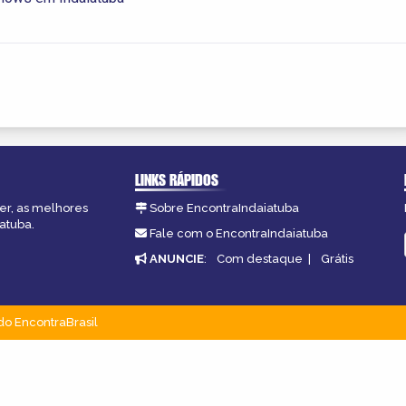
LINKS RÁPIDOS
zer, as melhores
Sobre EncontraIndaiatuba
atuba.
Fale com o EncontraIndaiatuba
ANUNCIE
:
Com destaque
|
Grátis
do EncontraBrasil