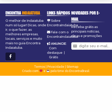
ENCONTRA
INDAIATUBA
LINKS RÁPIDOS
NOVIDADES POR E-
MAIL
O melhor de Indaiatuba
Sobre
num só lugar! Dicas, onde
EncontraIndaiatuba
Receba grátis as
ir, o que fazer, as
principais notícias,
Fale com o
melhores empresas,
dicas e promoções
EncontraIndaiatuba
locais, serviços e muito
mais no guia Encontra
ANUNCIE
:
Indaiatuba.
Com
destaque
|
Grátis
Termos
|
Privacidade
|
Sitemap
Criado com
e
pelo time do EncontraBrasil