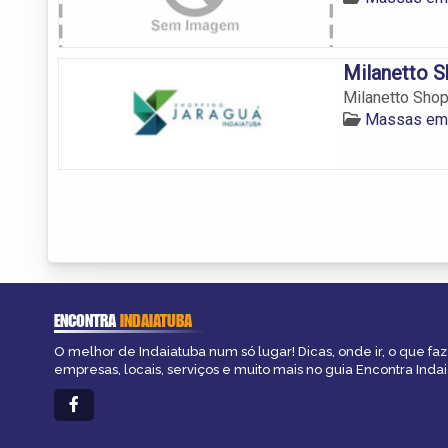
Milanetto S
Milanetto Shop
Massas em 
ENCONTRA
INDAIATUBA
O melhor de Indaiatuba num só lugar! Dicas, onde ir, o que fa
empresas, locais, serviços e muito mais no guia Encontra Indai