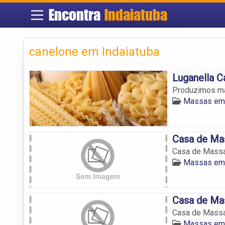
Encontra
Indaiatuba
canelone em Indaiatuba
Luganella C
Produzimos mas
Massas em 
Casa de Ma
Casa de Mass
Massas em 
Casa de Ma
Casa de Mass
Massas em 