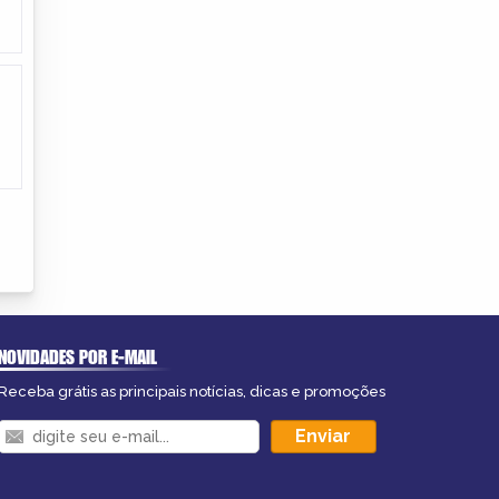
NOVIDADES POR E-MAIL
Receba grátis as principais notícias, dicas e promoções