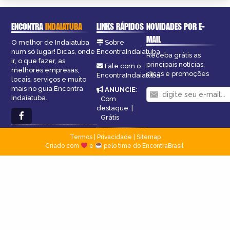
ENCONTRA
INDAIATUBA
LINKS RÁPIDOS
NOVIDADES POR E-
MAIL
O melhor de Indaiatuba
Sobre
num só lugar! Dicas, onde
EncontraIndaiatuba
Receba grátis as
ir, o que fazer, as
principais notícias,
Fale com o
melhores empresas,
dicas e promoções
EncontraIndaiatuba
locais, serviços e muito
mais no guia Encontra
ANUNCIE
:
Indaiatuba.
Com
destaque
|
Grátis
Termos
|
Privacidade
|
Sitemap
Criado com
e
pelo time do EncontraBrasil