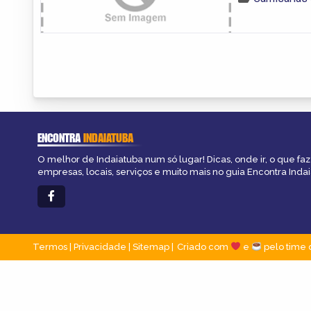
ENCONTRA
INDAIATUBA
O melhor de Indaiatuba num só lugar! Dicas, onde ir, o que fa
empresas, locais, serviços e muito mais no guia Encontra Indai
Termos
|
Privacidade
|
Sitemap
Criado com
e
pelo time 