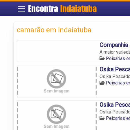
Encontra
Indaiatuba
camarão em Indaiatuba
Companhia d
A maior varied
Peixarias e
Osika Pesc
Osika Pescado
Peixarias e
Osika Pesc
Osika Pescad
Peixarias e