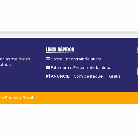
LINKS RÁPIDOS
zer, as melhores
Sobre EncontraIndaiatuba
atuba.
Fale com o EncontraIndaiatuba
ANUNCIE
:
Com destaque
|
Grátis
do EncontraBrasil