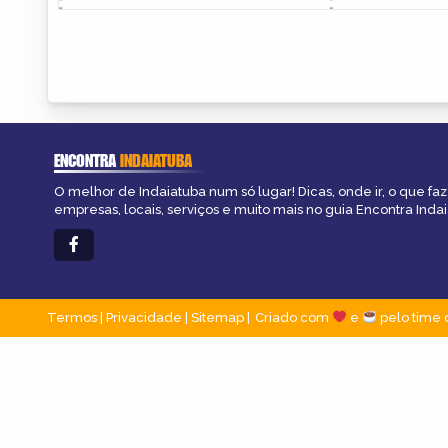
ENCONTRA
INDAIATUBA
O melhor de Indaiatuba num só lugar! Dicas, onde ir, o que fa
empresas, locais, serviços e muito mais no guia Encontra Indai
Termos
|
Privacidade
|
Sitemap
Criado com
e
pelo time 