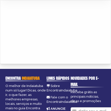
ENCONTRA
INDAIATUBA
LINKS RÁPIDOS
NOVIDADES POR E-
MAIL
O melhor de Indaiatuba
Sobre
num só lugar! Dicas, onde
EncontraIndaiatuba
Receba grátis as
ir, o que fazer, as
principais notícias,
Fale com o
melhores empresas,
dicas e promoções
EncontraIndaiatuba
locais, serviços e muito
mais no guia Encontra
ANUNCIE
: