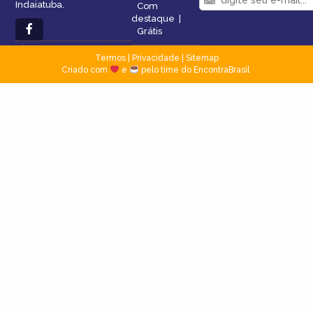
Indaiatuba.
Com
destaque
|
Grátis
Termos
|
Privacidade
|
Sitemap
Criado com
e
pelo time do EncontraBrasil