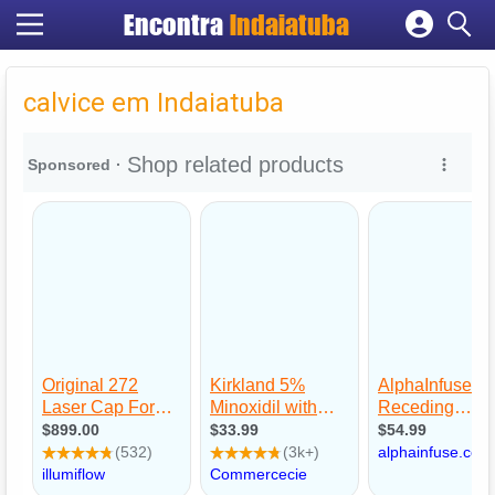
Encontra
Indaiatuba
Cadastrar empresa
Fazer login
calvice em Indaiatuba
Criar conta