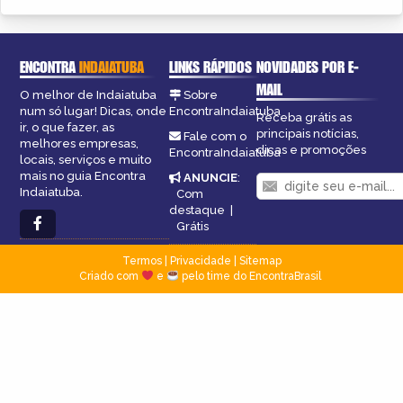
ENCONTRA
INDAIATUBA
LINKS RÁPIDOS
NOVIDADES POR E-
MAIL
O melhor de Indaiatuba
Sobre
num só lugar! Dicas, onde
EncontraIndaiatuba
Receba grátis as
ir, o que fazer, as
principais notícias,
Fale com o
melhores empresas,
dicas e promoções
EncontraIndaiatuba
locais, serviços e muito
mais no guia Encontra
ANUNCIE
:
Indaiatuba.
Com
destaque
|
Grátis
Termos
|
Privacidade
|
Sitemap
Criado com
e
pelo time do EncontraBrasil