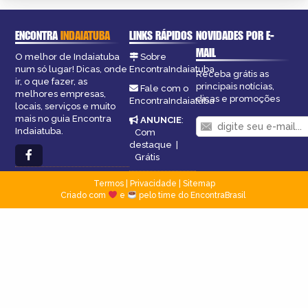
ENCONTRA
INDAIATUBA
LINKS RÁPIDOS
NOVIDADES POR E-
MAIL
O melhor de Indaiatuba
Sobre
num só lugar! Dicas, onde
EncontraIndaiatuba
Receba grátis as
ir, o que fazer, as
principais notícias,
Fale com o
melhores empresas,
dicas e promoções
EncontraIndaiatuba
locais, serviços e muito
mais no guia Encontra
ANUNCIE
:
Indaiatuba.
Com
destaque
|
Grátis
Termos
|
Privacidade
|
Sitemap
Criado com
e
pelo time do EncontraBrasil