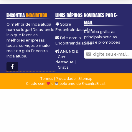
ENCONTRA
INDAIATUBA
LINKS RÁPIDOS
NOVIDADES POR E-
MAIL
O melhor de Indaiatuba
Sobre
num só lugar! Dicas, onde
EncontraIndaiatuba
Receba grátis as
ir, o que fazer, as
principais notícias,
Fale com o
melhores empresas,
dicas e promoções
EncontraIndaiatuba
locais, serviços e muito
mais no guia Encontra
ANUNCIE
:
Indaiatuba.
Com
destaque
|
Grátis
Termos
|
Privacidade
|
Sitemap
Criado com
e
pelo time do EncontraBrasil