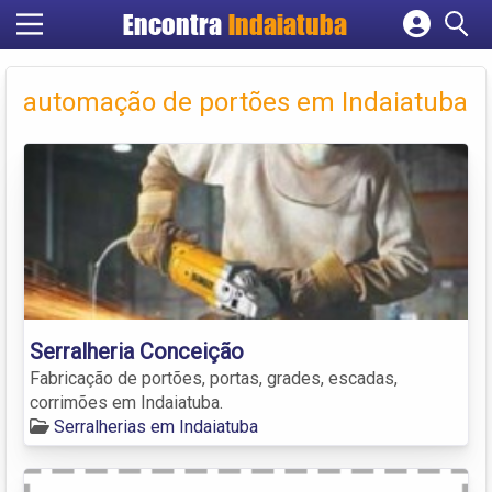
Encontra
Indaiatuba
Cadastrar empresa
Fazer login
automação de portões em Indaiatuba
Criar conta
Serralheria Conceição
Fabricação de portões, portas, grades, escadas,
corrimões em Indaiatuba.
Serralherias em Indaiatuba