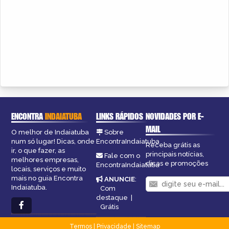
ENCONTRA
INDAIATUBA
LINKS RÁPIDOS
NOVIDADES POR E-
MAIL
O melhor de Indaiatuba
Sobre
num só lugar! Dicas, onde
EncontraIndaiatuba
Receba grátis as
ir, o que fazer, as
principais notícias,
Fale com o
melhores empresas,
dicas e promoções
EncontraIndaiatuba
locais, serviços e muito
mais no guia Encontra
ANUNCIE
:
Indaiatuba.
Com
destaque
|
Grátis
Termos
|
Privacidade
|
Sitemap