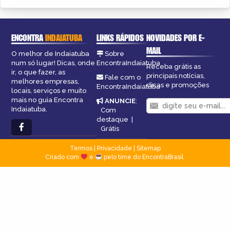
ENCONTRA
INDAIATUBA
LINKS RÁPIDOS
NOVIDADES POR E-
MAIL
O melhor de Indaiatuba
Sobre
num só lugar! Dicas, onde
EncontraIndaiatuba
Receba grátis as
ir, o que fazer, as
principais notícias,
Fale com o
melhores empresas,
dicas e promoções
EncontraIndaiatuba
locais, serviços e muito
mais no guia Encontra
ANUNCIE
:
Indaiatuba.
Com
destaque
|
Grátis
Termos
|
Privacidade
|
Sitemap
Criado com
e
pelo time do EncontraBrasil