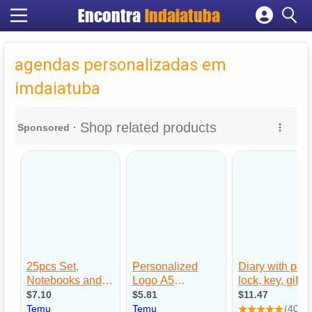
Encontra
Indaiatuba
Cadastrar empresa
Fazer login
agendas personalizadas em
Criar conta
imdaiatuba