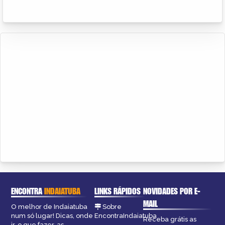
ENCONTRA
INDAIATUBA
LINKS RÁPIDOS
NOVIDADES POR E-
MAIL
O melhor de Indaiatuba
Sobre
num só lugar! Dicas, onde
EncontraIndaiatuba
Receba grátis as
ir, o que fazer, as