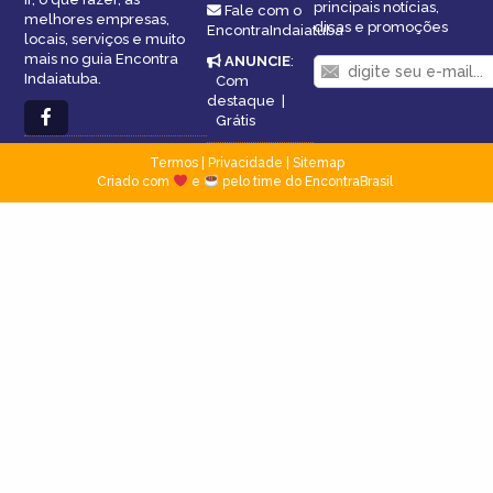
principais notícias,
Fale com o
melhores empresas,
dicas e promoções
EncontraIndaiatuba
locais, serviços e muito
mais no guia Encontra
ANUNCIE
:
Indaiatuba.
Com
destaque
|
Grátis
Termos
|
Privacidade
|
Sitemap
Criado com
e
pelo time do EncontraBrasil