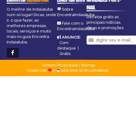
MAIL
O melhor de Indaiatuba
Sobre
num só lugar! Dicas, onde
EncontraIndaiatuba
Receba grátis as
ir, o que fazer, as
principais notícias,
Fale com o
melhores empresas,
dicas e promoções
EncontraIndaiatuba
locais, serviços e muito
mais no guia Encontra
ANUNCIE
:
Indaiatuba.
Com
destaque
|
Grátis
Termos
|
Privacidade
|
Sitemap
Criado com
e
pelo time do EncontraBrasil