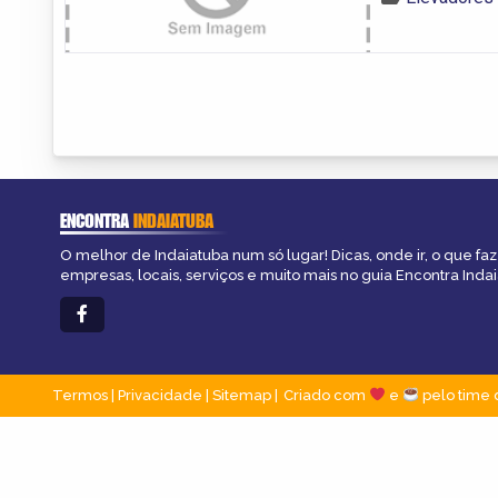
ENCONTRA
INDAIATUBA
O melhor de Indaiatuba num só lugar! Dicas, onde ir, o que fa
empresas, locais, serviços e muito mais no guia Encontra Indai
Termos
|
Privacidade
|
Sitemap
Criado com
e
pelo time 