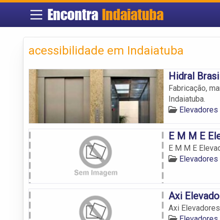
Encontra
Indaiatuba
acessibilidade em Indaiatuba
Hidral Bras
Fabricação, ma
Indaiatuba.
Elevadores 
E M M E El
E M M E Eleva
Elevadores 
Axi Elevado
Axi Elevadores
Elevadores 